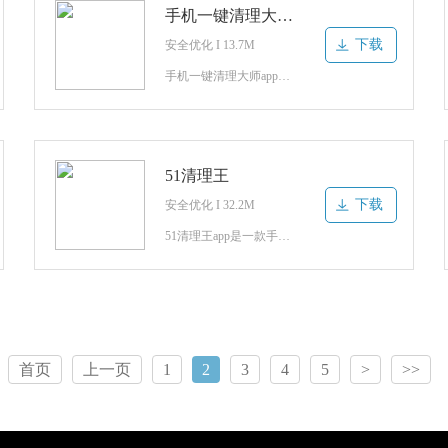
手机一键清理大师手机版
下载
安全优化 I 13.7M
手机一键清理大师app是一款非常实用的清理手机垃圾的软件，在这里可以全面的让你手机处于一个安全的状态，释放多余的空间，让你可以随时感受到手机的流畅体验！感兴趣的朋友们，欢迎下载体验哦手机一键清理大师手机版介绍手机一键清理大师致力于做用户体验更好的手机清理产品，独特的优化引擎可以最大限度地提高手机的性
51清理王
下载
安全优化 I 32.2M
51清理王app是一款手机智能的清理软件，帮你提供很多的功能使用，可以一键的清理工具，彻底的释放自己手机的内存，运行的流畅，使用更多的功能效果，打造属于自己的清理方面的体验，一起来看看吧！51清理王官方版介绍51清理王是一个清理垃圾的手机软件，彻底释放手机内存，包括缓存清理、内存清理、存储空
首页
上一页
1
2
3
4
5
>
>>