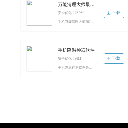
万能清理大师最新版
下载
安全优化 I 42.9M
手机万能清理大师2021是一款主打手机清理功能的软件。从软件级别到硬件震动等清理功能应有尽有，给你的手机更好的清理维护方式，相信你已经迫不及待了，你还在等什么呢，赶快来安卓网下载试试吧！万能清理大师官方介绍兼具除尘排水，声波驱蚊以及手机缓存优化功能的应用。排尘除水，声波驱蚊，扫描垃圾，一键清
手机降温神器软件
下载
安全优化 I 36M
手机降温神器软件是一款超级不错的优化类软件。强大的帮助你快速达降温手机，专业的手机性能，完美的进行实时监控，自动为你关闭高消耗应用，功能强大，超级好用！手机降温神器免费介绍1、温度超高时，趣降温app报警，让你及时知晓问题；2、实时检测手机温度情况，非常方便智能，随时查看；3、服务功能非常齐全，致力