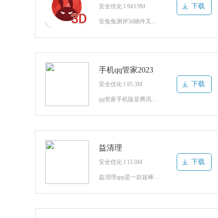
下载
安全优化 I 943.9M
安兔兔测评3d插件又名AnTuTu 3D Bench，是综合性测试手机插件；强大的功能，贴心的新闻资讯，实时推送，丰富的检测智能电子产品的功能，相关的功能还有许多，如果你也感兴趣的话，可千万不要错过了，赶紧来下载吧！安兔兔测试3d插件介绍安兔兔3d插件官网手机版是综合性能跑分软件，能够检测手机、平板
手机qq管家2023
下载
安全优化 I 85.3M
qq管家手机版是腾讯官方打造的一款手机安全防护的app,现叫做腾讯手机管家,是当下最好用最流行的手机安全管家软件,帮助朋友们更好的防护手机的安全,有需要的朋友就来94手游下载吧!qq管家简介腾讯旗下一款永久免费的手机安全与管理软件。功能包括病毒查杀、骚扰拦截、软件权限管理、手机防盗及安全防护，用户流
益清理
下载
安全优化 I 15.9M
益清理app是一款超棒的垃圾清理赚钱工具。软件中，你只需要不断的清理手机垃圾，就能轻松快速赚钱！丰富大量的红包获得，还能完美加速手机，降温你的手机！益清理赚钱应用信息「益清理」是集垃圾清理、手机加速、CPU降温和超强省电等功能于一身的手机清理软件。使用「益清理」可以帮您优化手机性能，提高手机运行速度