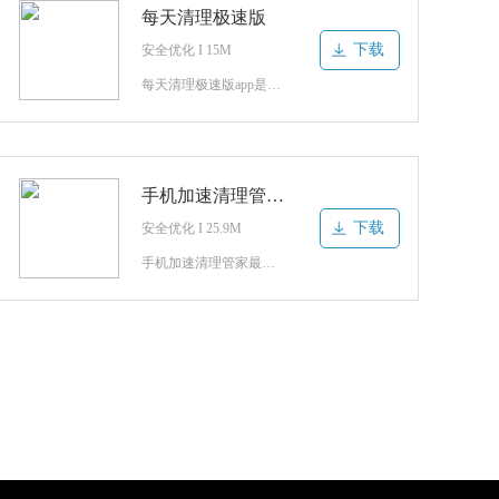
每天清理极速版
下载
安全优化 I 15M
每天清理极速版app是一款解决手机卡顿问题的工具,提供缓存清理和手机降温等功能,不仅能够轻松为你的手机解决各种问题,还能保护你的手机电池,优化电池使用方案,提升手机的使用寿命,感兴趣的朋友可以来下载.每天清理极速版官方介绍每天清理极速版是一个为用户解决手机卡慢,空间不足,温度过高等问题的软件.各项功
手机加速清理管家软件
下载
安全优化 I 25.9M
手机加速清理管家最新版是一款手机优化清理软件，软件功能众多，为用户带来优化、清理、杀毒、隐私保护等多种功能，旨在为用户带来最方便实用的手机安全优化服务，让你的手机时刻都处于最安全最流畅的运行状态，感兴趣的朋友来下载吧！手机加速清理管家软件简介非常便捷好用的手机优化清理软件，软件内用户可以对手机进行全