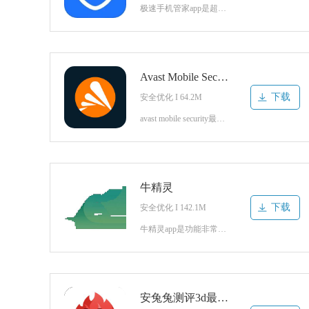
极速手机管家app是超棒的安全清理工具。软件使用简单轻松，完美的帮你优化你的手机，快速完美的流畅运行，管理软件，快速杀毒，相当实用。你还在等什么？快来点击下载吧！极速手机管家官方版介绍为安卓用户贴心打造的绿色、高效、轻量级软件,手机管家界面美观,功能实用,简体中文，简单的操作界面，是您手机装机必备神
Avast Mobile Security Android(avas杀毒)
下载
安全优化 I 64.2M
avast mobile security最新版是专业且强大的手机杀毒软件，Avast Mobile Security app病毒库十分的丰富，能够抵御众多病毒的攻击，也能够对手机中的病毒文件进行清理，让用户获得一个良好的上网环境，同时还包含了手机清理功能，帮助用户清除手机中的垃圾文件，有需要的用户
牛精灵
下载
安全优化 I 142.1M
牛精灵app是功能非常全面的手机端安全防护软件，内置多元化智能服务功能可以帮助用户实时监控，功能性非常强，也还可以在线进行语音对话哦，感兴趣的小伙伴，快来下载体验吧。牛精灵手机版简介为仲谋安防品牌智能摄像头服务的移动客户端。通过云监控P2P技术，牛精灵可实现实时监控、视频聊天、远程回放、异常报警等功
安兔兔测评3d最新版(AnTuTu 3D Bench)