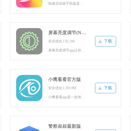
快速启动器手机版是一款安卓手机上非常好用的手机智能加速器软件，可以帮助用户加快手机运行速度，支持桌面快速启动应用程序，使用方便，装机必备工具！喜欢的朋友就来下载吧！快速启动器软件介绍《快速启动器》是一款基于Launcher的启动器，是一个智能，快速，好用和有着美观简洁的界面的小巧启动器。Swift
屏幕亮度调节(Night Screen)
下载
安全优化 I 82.2M
屏幕亮度调节app让你可以更好的来呵护好你的眼睛！使用方法也是极为的简单，可以来自由的设置护眼，亮度，提示等超多的方式，让你在使用手机的时候最大程度上来保护好你的眼睛，你还在等什么？快来和我一起看看吧！屏幕亮度调节软件简介业的调节屏幕亮度的软件，主要用于调节手机屏幕的亮度和滤光，具有护眼模式，颜色调
小鹰看看官方版
下载
安全优化 I 293.9M
小鹰看看app是一款智能监控管理平台，快速连接手机和相应的设备即可进行相关场景的查看，实时视频内容在线查看了解，重要的录像内容保存到本地中，多种功能使用起来更加方便，家中老人和小孩都能等到实时动态信息查询，有需要的快来下载吧！小鹰看看手机版介绍智能硬件设备包括但不限于本款产品智能硬件设备、智能门铃智
警察叔叔最新版