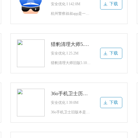
下载
安全优化 I 142.0M
杭州警察叔叔app是一款人人都有自己的警察叔叔的平台，用户可以通过这个软件进行在线的选择自己喜欢的警察叔叔之类的东西哦，你可以选择自己喜欢的警察叔叔来为自己服务的哦。警察叔叔app最新版介绍可以帮助杭州人民更轻松便捷生活。非浙a急事通，流动人口，扫码住店，健康码等等诸多功能服务，是专为广大杭州群众制
猎豹清理大师5.10国际版老版
下载
安全优化 I 25.2M
猎豹清理大师旧版5.10国际版是一款优化保护你的网络安全的工具app。这款软件能够让所有有隐患的病毒进行自动隔离，每次的清理和杀毒的速度也很快，不会有影响，有需要的小伙伴们就快来安卓网下载使用吧！猎豹清理大师5.10国际版老版简介每个功能都是非常的厉害的作用在很多方面都能起到很多重要的作用，
36o手机卫士历史版本
下载
安全优化 I 39.0M
36o手机卫士旧版本是一款由360官方正版打造的手机优化安全类防护软件。在这里你可以随时随地开启360卫士，专业帮助你清理手机垃圾文件，还可以实时保护手机不受病毒侵害哦！还在等什么，赶紧来安卓网下载使用吧！36o手机卫士历史版本亮点1、【WiFi安全通道】保持陌生WiFi，让你安全蹭网。2、