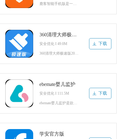
鹿客智能手机版是一款家庭安全状况监测的软件，只要下载登录注册就可以随时随地的了解到家里的任何情况，为您的生活带来更多的能安全保障。快来下载使用吧。鹿客智能app软件介绍：鹿客智能是款生活服务应用，方便用户通过软件轻松了解家里的智能设备，鹿客智能app为2265用户提供一个便捷的智能硬件设备，为用户生
360清理大师极速版官方
下载
安全优化 I 49.0M
360清理大师极速版2025最新版是一款极速清理工具，能够全面清理手机内存的软件，正如名字所说，这款软件清理手机的速度会很快，智能便捷，安装包内存小，让手机顺畅运行，有需要的小伙伴们就快来下载使用吧！360清理大师极速版手机版简介手机加速与空间清理软件，强力加速使手机运行更流畅，一键清理快速解决空间
ebemate婴儿监护
下载
安全优化 I 111.5M
ebemate婴儿监护是款非常专业的手机端育儿工具，内置多种服务功能，可以满足用户大部分需求，操作简单方便，还可以实时记录宝宝的情况，感兴趣的小伙伴，快来下载体验吧。ebemate软件简介是一个记录宝宝美好生活的APP.宝宝的一举一动轻松掌握,保障宝宝日常安全,打造健康的成长环境.可以参与并记录宝宝
学安官方版