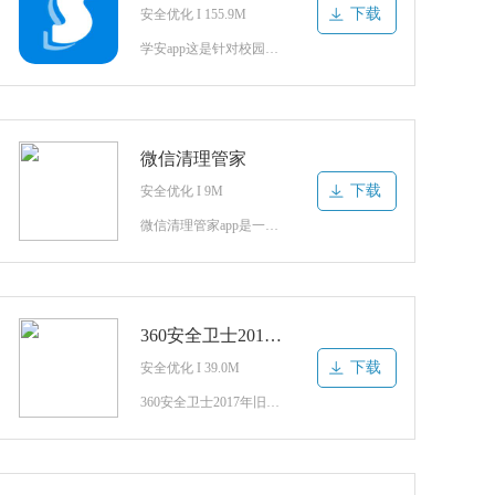
下载
安全优化 I 155.9M
学安app这是针对校园安全防护打造的数字化安防平台，老师们可以在上面进行考情打卡，下达作业，发布学校的通知公告，管理班级考勤，线上与家长互动，学生们可以随时查看学习的公告，完成作业，家长们及时了解到孩子在学校的状况，需要的用户就赶快下载吧！学安官方介绍围绕校园安全涉及的安全教育、安全管理、安全应急为
微信清理管家
下载
安全优化 I 9M
微信清理管家app是一款超棒的清理优化软件。完美的内容优化，轻松专业的清理微信垃圾！超棒的快速加速手段，让你的手机焕然一新！保卫你的隐私！你还在等什么？快来安卓网下载吧！微信清理管家最新版应用介绍微信深度清理，深度清理微信内存，微信聊天文件导出, 微信专业分析，深度清理，手机管家大师：微信清
360安全卫士2017年旧版
下载
安全优化 I 39.0M
360安全卫士2017年旧版是一款为安卓用户打造的手机安全优化软件，提供清理加速、强力杀毒、软件管理、流量监控、骚扰拦截等功能，帮助用户更好的保护手机，使用手机更加安全，装机必备应用，欢迎大家来安卓网下载使用！360安全卫士老版本介绍360安全卫士由奇虎360公司推出的功能强、效果好、受用户