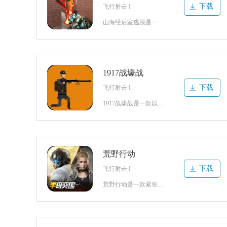
下载
飞行射击 I
山海经后室逃脱是一款精彩刺激的射击冒险类游戏。游戏中玩家需要控制角色开启精彩刺激的冒险战斗，在神秘复杂的密室地图之中面对各种奇珍异兽，还会出现独特的敌人阻拦自己行动，充分利用枪法技巧击杀所有敌人就能成功抵达目标地点完成逃脱，沿途也会存在各式各样的武器资源，拾取收集就能补充自身的弹药和药品物资，这能大
1917战壕战
下载
飞行射击 I
1917战壕战是一款以复古像素风格为主题的射击战斗类游戏。游戏以第一次世界大战为背景设计，10个不同的免费战役可供参加，加入战役即可体验紧张刺激的枪战对抗，战役之中包含的关卡也会逐步提升难度，后续会慢慢出现异常困难的战斗玩法，充分发挥枪法技巧才能从中获得胜利，并且众多兵种可以随意挑选，根据战场环境与
荒野行动
下载
飞行射击 I
荒野行动是一款紧张刺激的枪战射击类游戏。游戏拥有多样化的玩法尽情体验开启对战，轻松就能收集丰富的金币和资源奖励，还能沉浸其中感受到紧张的战场氛围应对不同的敌人对手，每次竞技都会根据自身的段位积分匹配不同实力的对手展开较量，开局需要选择合适的地图区域跳伞降落搜寻物资与武器，可以选择偏离区域慢慢发育应对