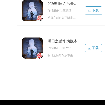
2026明日之后最新版本
下载
飞行射击 I 1982MB
明日之后官方正版是玩法非常精彩的射击类生存游戏。唯美的游戏画风、宏观的战斗场景更加劲爆、刺激、让你感受无与伦比的射击快感。多人在线竞技pk、和队友一起厮杀到底、超强武器装备自由选择、感受最刺激的战斗、喜欢就来下载体验吧！明日之后游戏登录流程1、打开游戏点击右上角可快速跳过动画。2、登录界面点击登录游
明日之后华为版本
下载
飞行射击 I 1982MB
明日之后华为版本是射击类枪战手游，以末日为背景，拥有真实的天气环境会给玩家带来真实感，玩家将在游戏世界中和对手开始激烈的战斗，和敌人争夺资源，在这种恶劣的环境中生存下去，尽可能的让自己生存到最后，感兴趣的玩家快来下载挑战吧。明日之后角色创建指南1、自主选择性别及阵营，点击下一步。2、自定义五官及发型