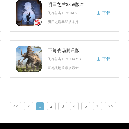
明日之后8868版本
下载
飞行射击 I 1982MB
明日之后8868版本是一款极具挑战的生存题材冒险手游。庞大的开放式地图，玩家可以在其中自由探索和冒险，精彩的原创剧情，让你呼吸加速，海陆空联合作战，多人的竞技对战，和你的伙伴们配合无间，热血的资源争夺，一起战胜重重的危机吧！明日之后游戏怎么玩1、在危机四伏的废墟中搜寻生存物资与建造材料。2、建造并强
巨兽战场腾讯版
下载
飞行射击 I 1997.64MB
巨兽战场腾讯版最新版是一款无比刺激的全新的末日主题战争游戏，在这里为玩家带来各种巨兽角色来挑战，玩家需要建立自己对决来战斗，随时都可以冒险，超热血沸腾的战斗场景，能够在游戏中进行厮杀，喜欢玩就来下载试试吧！巨兽战场游戏玩法介绍1、游戏画面逼真特效震撼让玩家沉浸末日世界。2、对抗强大怪物需掌握其弱点实
<<
<
1
2
3
4
5
>
>>