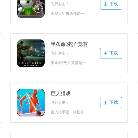
下载
飞行射击 I
火柴人狙击枪神是一款相当好玩的休闲类射击游戏。在这里，玩家将接收到非常危险的狙击任务，只有在场景中找到合适的狙击方式才能尽快地击毙所有敌人，当然你还要设定最好的方式来找到他们，这样即可很快地解决任务。按照一定的现象方式进行挑战，你将会接触到非常关键的设定，具体的情况也会通过不同的方式来表现，玩家需认
半条命2死亡竞赛
下载
飞行射击 I
半条命2死亡竞赛是一款精彩刺激的枪战射击类游戏。游戏由经典的端游移植而来，不仅保留了各种玩法模式，还进行了虚拟摇杆与按键的适配，通过新手教程引导就能迅速掌握所有操作模式，完成教程之后也能获得经验提升军衔等级开启竞技模式，无需进行人机对战积累经验，直接就能开启真人在线对战，这会面对各种强大的对手和队友
巨人猎戏
下载
飞行射击 I
巨人猎手是一款怪兽灾难和巨人题材射击闯关类游戏。游戏中玩家将会扮演成为狙击手远距离射击命中巨人怪兽要害击杀消灭，每次射击都要集中精力专注规划完成相关挑战，充分发挥自身技巧迅速解决各种难题实现各方面目标，整个过程也会特别考验自身枪法技巧，稍有不慎就有可能会出现各种难题与麻烦，必须尽可能避免出现挑战危机