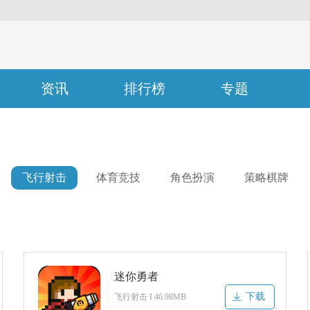
资讯
排行榜
专题
飞行射击
体育竞技
角色扮演
策略棋牌
迷你勇者
下载
飞行射击 I 46.98MB