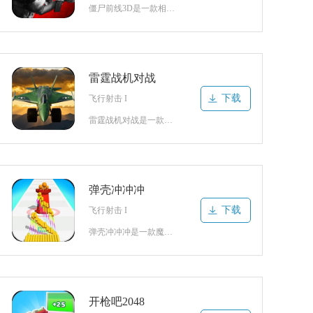
僵尸前线3D是一款相当精彩的第一人称视角射击生存类游戏。游戏拥有极其丰富的末日废土地图设计，需要合理挑选不同区域进行探索完成相关任务，刚开局还会拥有完整细致的背景故事介绍充满挑战性，随时都要合理安排快速解决各种难题，全程都要按照主要目标条件推进各种挑战，同时也要防止出现任何不必要的意外，这样才能拯救
雷霆战机对战
下载
飞行射击 I
雷霆战机对战是一款刺激爽快的射击对战类游戏。游戏中玩家将操控强大的战机在复杂的战场地图之中灵活穿梭作战，面对密集的弹幕攻击与独特的地形环境及时改变飞行计划进行躲避，完美闪避才能维持基本耐久状态应对所有精彩的战斗，受到过多攻击或碰撞会大大影响后续作战胜率，甚至会出现提前坠落的情况，中途坠毁则无法获得任
弹壳冲冲冲
下载
飞行射击 I
弹壳冲冲冲是一款魔性趣味的射击跑酷类游戏。游戏拥有众多不同的跑酷关卡与玩法随意挑选尝试，任何人都能沉浸其中体验到紧张刺激的战斗完成各个挑战，随时都要注意观察战场局势与道路信息，保证能够顺利命中敌人怪物造成大量伤害，如果在碰撞发生前无法消灭就会受到伤害，甚至有可能直接被吞噬导致闯关失败，全程都要谨慎切
开枪吧2048