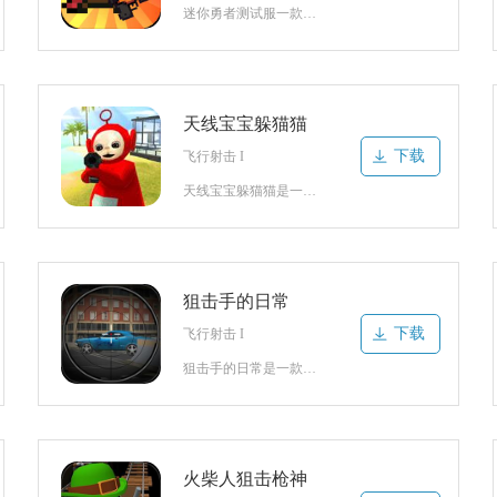
迷你勇者测试服一款勇者题材的射击游戏，不断的战斗消灭更多的怪兽，大量的武器可以选择，可以携带多种武器，你会面对各种怪兽消灭它们才能存活，体验精彩的游戏内容，喜欢的话就来2265安卓网点击下载吧。迷你勇者新手攻略1、等待游戏加载完成后自动进入。2、点击左边键位操作角色移动。3、跟随对话框箭头指引，前往
天线宝宝躲猫猫
下载
飞行射击 I
天线宝宝躲猫猫是一款十分好玩的射击冒险类游戏。游戏玩法规则十分简单，玩家只需要控制角色进行躲藏或搜索就能取得竞技胜利，两大阵营之间的任务和胜利条件多有所不同，作为躲藏者时需要寻找隐蔽的地点进入其中，在时间结束前不被找到就能获得胜利，而追寻者则要探索所有场景角落发现目标，利用武器攻击目标即可完成相关任
狙击手的日常
下载
飞行射击 I
狙击手的日常是一款超级好玩的射击闯关类游戏。游戏中玩家将会扮演成为一名普通的狙击手开始精彩刺激的战斗对抗，灵活操控手中的武器枪械命中目标造成伤害，主要考验枪法技巧和细节处理能力，每次开枪都要特别注意敌人目标的行动轨迹，提前预判后续行动进行射击才能精准命中，所以要持续观察目标动作调整准星，并且只有一枪
火柴人狙击枪神