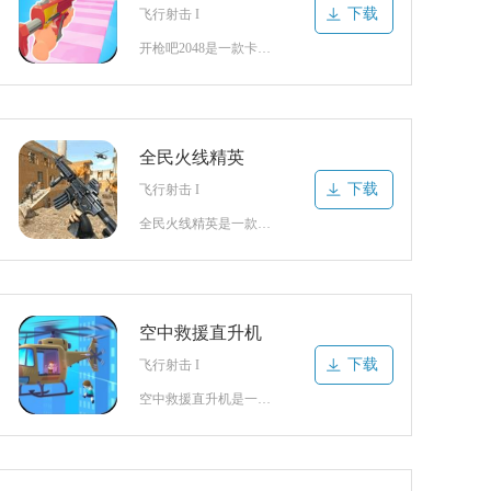
下载
飞行射击 I
开枪吧2048是一款卡通风格打造的休闲跑酷类游戏。游戏中玩家需要通过灵活移动的方式抓住关键机会尝试多重挑战完成相关任务，整个过程特别考验自身的操作技巧和经验，同时也要根据作战方案尝试不同操作方式完成对战，争取能够最大程度提高胜率缓解压力负担，这样可以迅速实现各方面的目标，基本不会出现过于复杂的道路状
全民火线精英
下载
飞行射击 I
全民火线精英是一款紧张刺激的枪战射击类游戏。游戏中玩家将置身于多样化的战场环境展开激烈的对抗，完全可以体验真实的枪战快感与乐趣，不仅会考验个人枪法技术，对于团队协作能力也会存在极高要求，默契合作才能击杀所有敌人取得胜利，任何一人的疏忽或失误都会给团队造成极大影响，真正实现激烈刺激的竞技对抗，必须保持
空中救援直升机
下载
飞行射击 I
空中救援直升机是一款十分精彩的休闲类射击游戏。这款游戏打造了全新的射击体验方式，使用关键的飞行射击技巧来清扫更多僵尸，可以确保人质能够更快地接近直升机，同时还能获得关键的助力。行动前也要确定不同的影响因素，之后可得到相关的应对措施，可解决大量的问题。在空中停留的时候还需关注燃料的多少，还能及时关注不