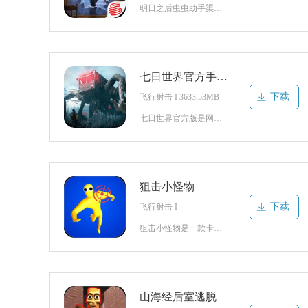
明日之后虫虫助手渠道服是一款生存竞技游戏，融合了射击、末日、废土、策略等玩法，感觉像是吃鸡和生存游戏的结合体，意外的迸发出奇妙的火花，给你新奇的游戏感受，感兴趣的朋友赶快来下载吧！明日之后虫虫助手版本介绍多人在线手游，曾经赖以生存的秩序和设施将全部瘫痪，玩家作为幸存者以营地为基本单位，高度拟真和自由
七日世界官方手机版
下载
飞行射击 I 3633.53MB
七日世界官方版是网易游戏七日世界的移动端云游戏版本,在这里玩家们可以体验到真实刺激的游戏内容,在这里玩家们将会处在一个外星沙盒世界,在这里将会有很多的怪物袭击,地图也是非常的大,你的任务就是要在这里击杀并且生存下去,这里还有很多的武器资源等可以获得,感兴趣的朋友们快来下载体验吧!七日世界游戏怎么玩1
狙击小怪物
下载
飞行射击 I
狙击小怪物是一款卡通搞怪的狙击闯关游戏。游戏带来经典趣味的狙击玩法，玩家开局就会进入简单的战场地图之中应对各种强大的敌人，超多不同难度的关卡也能随意点击尝试，每关都会出现难度极高的任务条件，慎重选择丰富的武器装备才能有效降低难度，所有武器都会带来不一样的稳定性以及火力数据，按照武器库的数据介绍挑选就
山海经后室逃脱