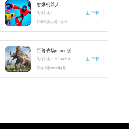
射爆机器人
下载
飞行射击 I
射爆机器人是一款卡通画风打造的射击对战类游戏。游戏中玩家将会操控机器人角色进入到未知战场之中开启冒险战斗，随时都会面对各种强大的敌人开启精彩对抗，危险的战场环境以及进攻路线谨慎规划提高胜率，争取能够完美应对各路强敌推进各个任务，这样可以收获到丰厚的资源材料促进各方面养成，包括武器枪械也能进一步改造强
巨兽战场mumu版
下载
飞行射击 I 1997.64MB
巨兽战场mumu版是一款超级好玩的精彩闯关挑战竞技游戏，随时都可以竞技冒险，挑战不一样竞技乐趣，惊喜多多任你玩，以侏罗纪时代为背景，游戏随时都可以冒险，能够解锁强大武器来消灭巨兽，精彩多多任你玩，感兴趣的话就来下载试试吧！巨兽战场游戏如何喂食1、点击巨兽中心选择巨兽列表。2、点击需要投喂的巨兽。3、