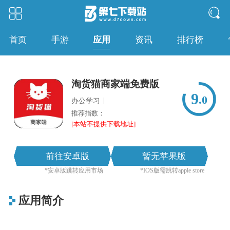
应用
首页
手游
资讯
排行榜
淘货猫商家端免费版
9
.0
|
办公学习
推荐指数：
[本站不提供下载地址]
前往安卓版
暂无苹果版
*安卓版跳转应用市场
*IOS版需跳转apple store
应用简介