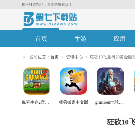
携手打造精品，共享荣耀辉煌！
首页
手游
应用
当前位置：
首页
>
资讯中心
>
狂砍10飞龙得20黄金巨
像素生存2官方正版
猛男搬家中文版
grimsoul地球末日中世纪
狂砍10