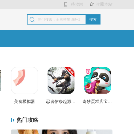
移动端
收藏本站
搜索
美食模拟器
忍者信条起源(ninja)
奇妙蛋糕店宝宝巴士最新(little panda)
热门攻略