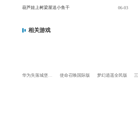
葫芦娃上树梁屋送小鱼干
06-03
相关游戏
华为失落城堡官方服
使命召唤国际版
梦幻逍遥全民版