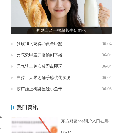
奖励自己一根超长牛奶面包
狂砍10飞龙得20黄金巨蟹
06-04
元气紫甲盖开播输到下播
06-04
元气骑士免安装即点即玩
06-04
白骑士天界之锤手感优化实测
06-04
葫芦娃上树梁屋送小鱼干
06-03
热门资讯
4
东方财富app销户入口在哪
4
08-02