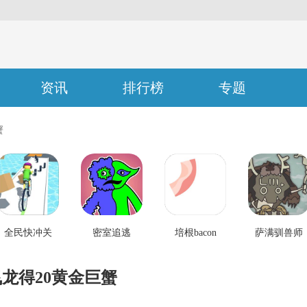
资讯
排行榜
专题
蟹
全民快冲关
密室追逃
培根bacon
萨满驯兽师
飞龙得20黄金巨蟹