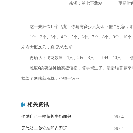
来源：第七下载站
更新时间：2
这一关狂砍10个飞龙，你猜有多少只黄金巨蟹？别急，
1个、2个、3个、4个、5个、6个、7个、8个、9个、10个…
左右大概20只，真·恐怖如斯！
再确认下飞龙数量：1只、2只、3只……9只、10只——
难度6的夜游神确实挺轻松，随手就过了。最后结算赛季币：800
掉落了两株薰衣草，小赚一波～
相关资讯
奖励自己一根超长牛奶面包
06-04
元气骑士免安装即点即玩
06-04