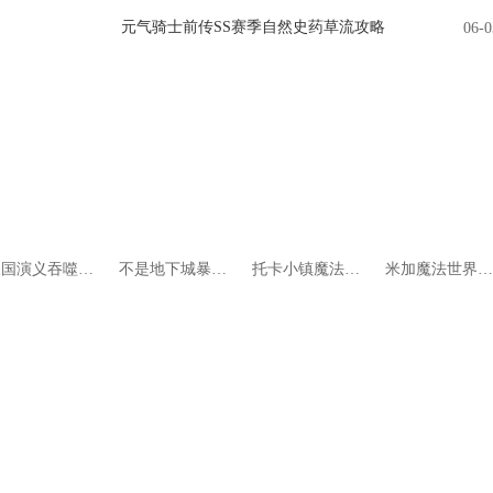
元气骑士前传SS赛季自然史药草流攻略
06-0
三国演义吞噬无界九游版
不是地下城暴君的棋局
托卡小镇魔法乐园官方版
米加魔法世界生活手机版