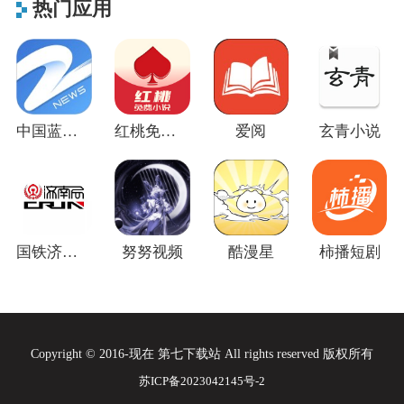
热门应用
中国蓝新闻
红桃免费小说
爱阅
玄青小说
国铁济南局官方版
努努视频
酷漫星
柿播短剧
Copyright © 2016-现在 第七下载站 All rights reserved 版权所有
苏ICP备2023042145号-2