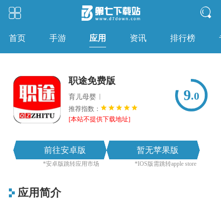
应用
首页
手游
资讯
排行榜
职途免费版
9
.0
|
育儿母婴
推荐指数：
[本站不提供下载地址]
前往安卓版
暂无苹果版
*安卓版跳转应用市场
*IOS版需跳转apple store
应用简介