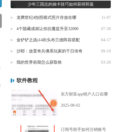
少年三国志的抽卡技巧如何获得郭嘉
龙腾世纪4拍照模式照片存放在哪
11-07
4个隐藏成就让你抗魔提升至32000
07-30
金铲铲之战s14街头布兰德阵容搭配
04-17
沙耶：放置奇兵佛系玩家的千日传奇
09-19
角
我的世界前期怎么获取铁
03-20
游
软件教程
加
东方财富app销户入口在哪
2025-08-02
订阅号助手如何注销账号