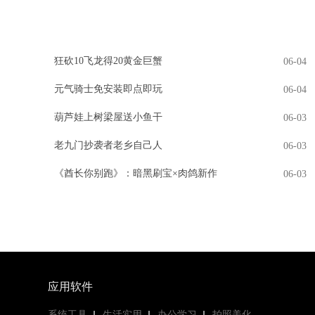
狂砍10飞龙得20黄金巨蟹
06-04
元气骑士免安装即点即玩
06-04
葫芦娃上树梁屋送小鱼干
06-03
老九门抄袭者老乡自己人
06-03
《酋长你别跑》：暗黑刷宝×肉鸽新作
06-03
应用软件
系统工具
生活实用
办公学习
拍照美化