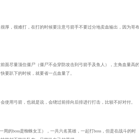
血很厚，很难打，在打的时候要注意弓箭手不要过分地卖血输出，因为哥
在前面尽量顶住僵尸（僵尸不会穿防攻击到弓箭手及鱼人），主角血量高
角快要趴下的时候，就要省一点血量了。
，会使用弓箭，也就是说，会绕过前排向后排进行打击，比较不好对付。
一周的boss是蜘蛛女王），一共六名英雄，一起打boss，但是在战斗的时