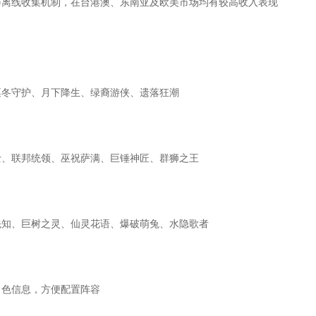
与离线收集机制，在台港澳、东南亚及欧美市场均有较高收入表现
凛冬守护、月下降生、绿裔游侠、遗落狂潮
士、联邦统领、巫祝萨满、巨锤神匠、群狮之王
先知、巨树之灵、仙灵花语、爆破萌兔、水隐歌者
角色信息，方便配置阵容