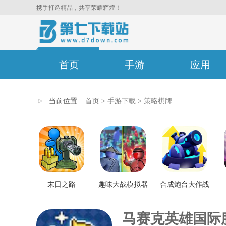
携手打造精品，共享荣耀辉煌！
首页
手游
应用
当前位置:
首页
>
手游下载
>
策略棋牌
末日之路
趣味大战模拟器
合成炮台大作战
马赛克英雄国际