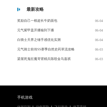
最新攻略
奖励自己一根超长牛奶面包
06-04
元气紫甲盖开播输到下播
06-04
白骑士天界之锤手感优化实测
06-04
元气骑士前传SS赛季自然史药草流攻略
06-03
梁屋死鬼狂魔哥肾精兵陈咬金马嘉祺
06-03
手机游戏
休闲益智
动作冒险
飞行射击
体育竞技