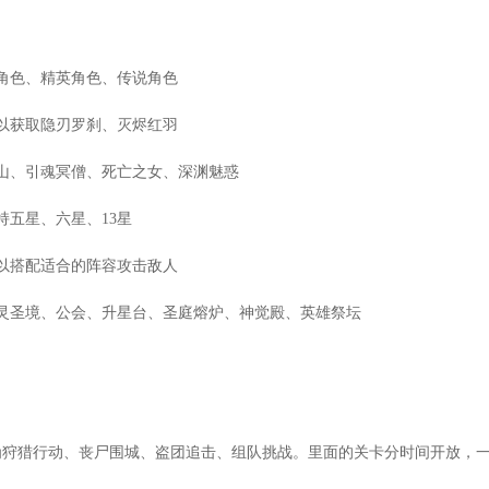
角色、精英角色、传说角色
以获取隐刃罗刹、灭烬红羽
山、引魂冥僧、死亡之女、深渊魅惑
持五星、六星、13星
以搭配适合的阵容攻击敌人
灵圣境、公会、升星台、圣庭熔炉、神觉殿、英雄祭坛
为狩猎行动、丧尸围城、盗团追击、组队挑战。里面的关卡分时间开放，