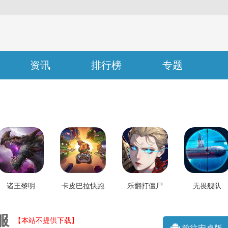
资讯
排行榜
专题
诸王黎明
卡皮巴拉快跑
乐翻打僵尸
无畏舰队
服
【本站不提供下载】