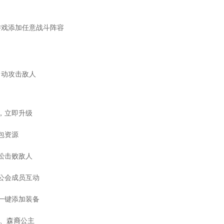
游戏添加任意战斗阵容
自动攻击敌人
，立即升级
包资源
松击败敌人
公会成员互动
一键添加装备
影、森裔公主