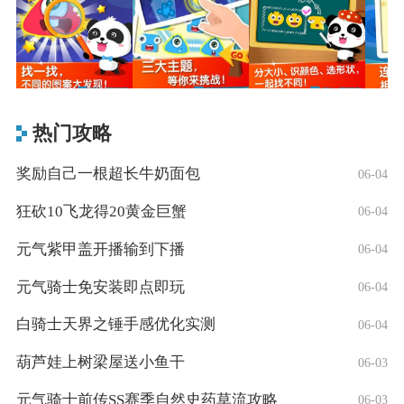
热门攻略
奖励自己一根超长牛奶面包
06-04
狂砍10飞龙得20黄金巨蟹
06-04
元气紫甲盖开播输到下播
06-04
元气骑士免安装即点即玩
06-04
白骑士天界之锤手感优化实测
06-04
葫芦娃上树梁屋送小鱼干
06-03
元气骑士前传SS赛季自然史药草流攻略
06-03