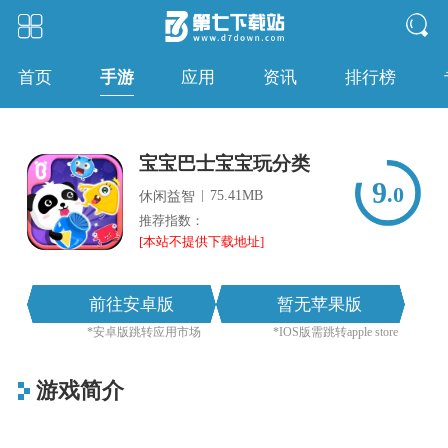
手游
首页
应用
资讯
排行榜
宝宝巴士宝宝玩分类
9
.0
|
75.41MB
休闲益智
推荐指数：
[本站不提供下载地址]
前往安卓版
暂无苹果版
*安卓版跳转应用市场
*IOS版需跳转apple store
游戏简介