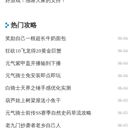
好游戏！感谢大家的支持！
热门攻略
奖励自己一根超长牛奶面包
06-04
狂砍10飞龙得20黄金巨蟹
06-04
元气紫甲盖开播输到下播
06-04
元气骑士免安装即点即玩
06-04
白骑士天界之锤手感优化实测
06-04
葫芦娃上树梁屋送小鱼干
06-03
元气骑士前传SS赛季自然史药草流攻略
06-03
老九门抄袭者老乡自己人
06-03