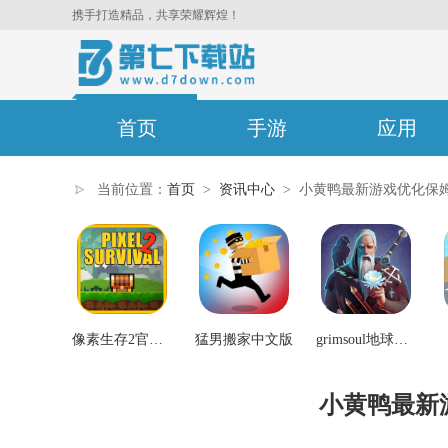
携手打造精品，共享荣耀辉煌！
首页
手游
应用
当前位置：
首页
>
资讯中心
>
小黄鸭最新游戏优化保
像素生存2官方正版
猛男搬家中文版
grimsoul地球末日中世纪
小黄鸭最新