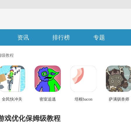
资讯
排行榜
专题
姆级教程
全民快冲关
密室追逃
培根bacon
萨满驯兽师
游戏优化保姆级教程