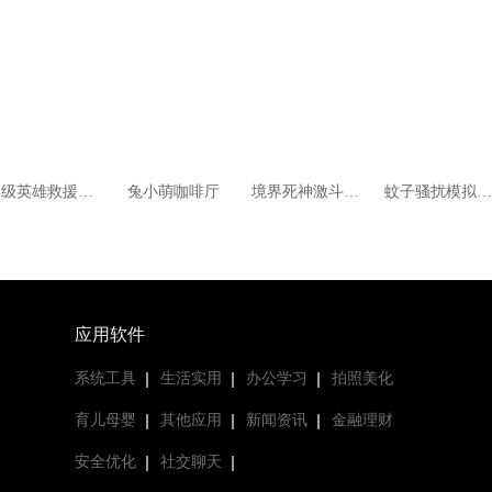
超级英雄救援最新版
兔小萌咖啡厅
境界死神激斗小米服
蚊子骚扰模拟器最新版
应用软件
系统工具
生活实用
办公学习
拍照美化
育儿母婴
其他应用
新闻资讯
金融理财
安全优化
社交聊天