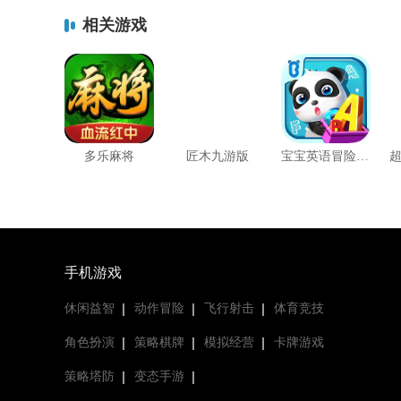
相关游戏
多乐麻将
匠木九游版
宝宝英语冒险最新版(宝宝字母小镇)
手机游戏
休闲益智
动作冒险
飞行射击
体育竞技
角色扮演
策略棋牌
模拟经营
卡牌游戏
策略塔防
变态手游