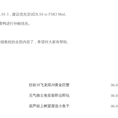
 3，建议优先尝试DLSS to FSR3 Mod。
小黄鸭进行补帧优化。
姆级教程
的全部内容了，希望对大家有帮助。
狂砍10飞龙得20黄金巨蟹
06-0
元气骑士免安装即点即玩
06-0
葫芦娃上树梁屋送小鱼干
06-0