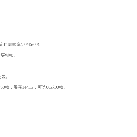
帧率(30/45/60)。
需要锁帧。
明显。
，屏幕144Hz，可选60或90帧。