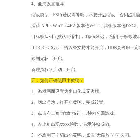
4、全局设置推荐
缩放类型：FSR(若仅需补帧，不要开启缩放，否则占用
捕获 API：Win11 24H2 版本选WGC，其余版本选DXGI
目标帧队列：默认1(适中)，0降低延迟，2适用于帧数波
HDR & G-Sync：需设备支持才能开启，HDR会占用一
限制光标：开启。
管理员权限启动：开启。
五：如何正确使用小黄鸭？
1、游戏画面设置为窗口化或无边框。
2、切出游戏，打开小黄鸭，完成设置。
3、点击右上角“缩放”按钮，5秒内切回游戏。
4、左上角出现xx/xx帧数，表示补帧成功。
5、不想用了？切出小黄鸭，点击“无缩放”即可关闭。