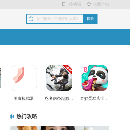
移动端
收藏本站
搜索
美食模拟器
忍者信条起源(ninja)
奇妙蛋糕店宝宝巴士最新(little panda)
热门攻略