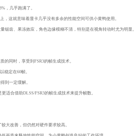
8%，几乎跑满了。
以上，这就意味着显卡几乎没有多余的性能空间可供小黄鸭使用。
大量锯齿、果冻效应，角色边缘模糊不清，特别是在视角转动时尤为明显
放画质的同时，享受到FSR3的帧生成技术。
可以稳定在60帧。
能得到一定缓解。
而是更适合借助DLSS/FSR3的帧生成技术来提升帧数。
了较大改善，但仍然对硬件要求较高。
降低画质来释放性能空间，为小黄鸭创造良好的工作环境。