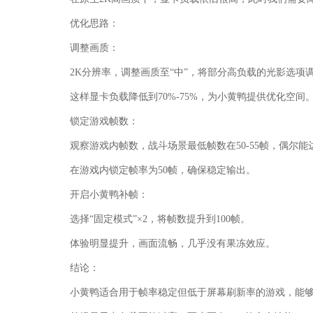
优化思路：
调整画质：
2K分辨率，调整画质至“中”，将部分高负载的光影选项
这样显卡负载降低到70%-75%，为小黄鸭提供优化空间
锁定游戏帧数：
观察游戏内帧数，战斗场景最低帧数在50-55帧，偶尔能
在游戏内锁定帧率为50帧，确保稳定输出。
开启小黄鸭补帧：
选择“固定模式”×2，将帧数提升到100帧。
体验明显提升，画面流畅，几乎没有果冻效应。
结论：
小黄鸭适合用于帧率稳定但低于屏幕刷新率的游戏，能