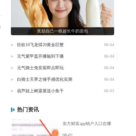
和
奖励自己一根超长牛奶面包
狂砍10飞龙得20黄金巨蟹
06-04
元气紫甲盖开播输到下播
06-04
元气骑士免安装即点即玩
06-04
白骑士天界之锤手感优化实测
06-04
葫芦娃上树梁屋送小鱼干
06-03
热门资讯
东方财富app销户入口在哪
08-02