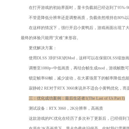
在打开游戏的初始界面时，显卡负载就已经达到了95%-9
不管是降低分辨率还是调整画质，负载依然维持在80%
在这样的情况下，强行开启小黄鸭后，游戏画面出现了
最终的体验只能用“灾难”来形容。
更优解决方案：
使用DLSS 3到FSR3的Mod，这样可以在保留DLSS缩
调整至1080p+中低画质，再结合帧生成mod，游戏帧数
锁定帧率60帧，减少波动，在大雾场景下的帧率降低也
寂静岭2 RE对于RTX 3060来说并不适合小黄鸭优化，
三：优化成功案例：最后生还者1(The Last of Us Part I)
测试设备：RTX 3060，2K分辨率，高画质
这款游戏的PC优化在经历了多次补丁更新后，已经得到
在原生2K高画质下，显卡负载依旧很高，此时我们需要