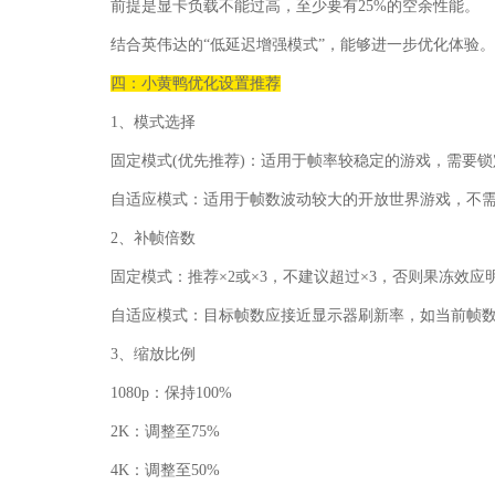
前提是显卡负载不能过高，至少要有25%的空余性能。
结合英伟达的“低延迟增强模式”，能够进一步优化体验。
四：小黄鸭优化设置推荐
1、模式选择
固定模式(优先推荐)：适用于帧率较稳定的游戏，需要锁定目标
自适应模式：适用于帧数波动较大的开放世界游戏，不
2、补帧倍数
固定模式：推荐×2或×3，不建议超过×3，否则果冻效应
自适应模式：目标帧数应接近显示器刷新率，如当前帧数30帧
3、缩放比例
1080p：保持100%
2K：调整至75%
4K：调整至50%