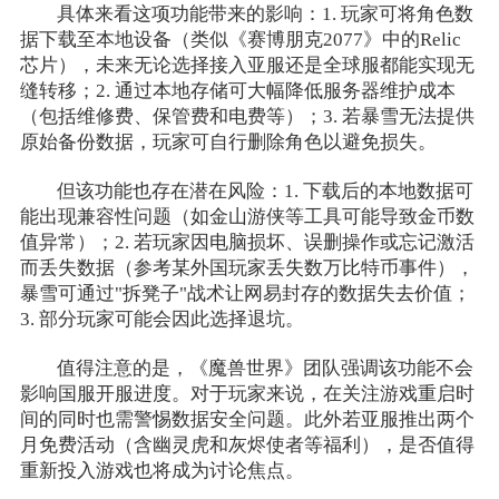
具体来看这项功能带来的影响：1. 玩家可将角色数
据下载至本地设备（类似《赛博朋克2077》中的Relic
芯片），未来无论选择接入亚服还是全球服都能实现无
缝转移；2. 通过本地存储可大幅降低服务器维护成本
（包括维修费、保管费和电费等）；3. 若暴雪无法提供
原始备份数据，玩家可自行删除角色以避免损失。
但该功能也存在潜在风险：1. 下载后的本地数据可
能出现兼容性问题（如金山游侠等工具可能导致金币数
值异常）；2. 若玩家因电脑损坏、误删操作或忘记激活
而丢失数据（参考某外国玩家丢失数万比特币事件），
暴雪可通过"拆凳子"战术让网易封存的数据失去价值；
3. 部分玩家可能会因此选择退坑。
值得注意的是，《魔兽世界》团队强调该功能不会
影响国服开服进度。对于玩家来说，在关注游戏重启时
间的同时也需警惕数据安全问题。此外若亚服推出两个
月免费活动（含幽灵虎和灰烬使者等福利），是否值得
重新投入游戏也将成为讨论焦点。