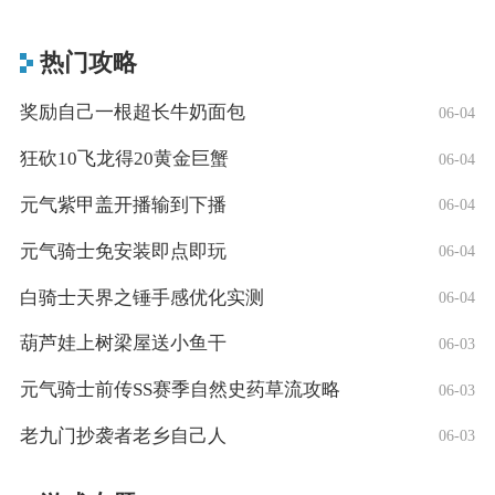
热门攻略
奖励自己一根超长牛奶面包
06-04
狂砍10飞龙得20黄金巨蟹
06-04
元气紫甲盖开播输到下播
06-04
元气骑士免安装即点即玩
06-04
白骑士天界之锤手感优化实测
06-04
葫芦娃上树梁屋送小鱼干
06-03
元气骑士前传SS赛季自然史药草流攻略
06-03
老九门抄袭者老乡自己人
06-03