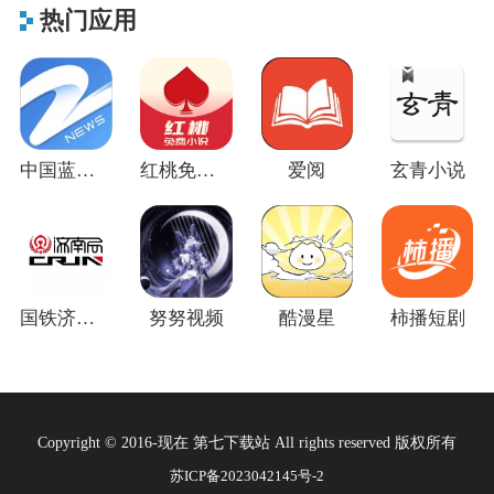
热门应用
中国蓝新闻
红桃免费小说
爱阅
玄青小说
国铁济南局官方版
努努视频
酷漫星
柿播短剧
Copyright © 2016-现在 第七下载站 All rights reserved 版权所有
苏ICP备2023042145号-2