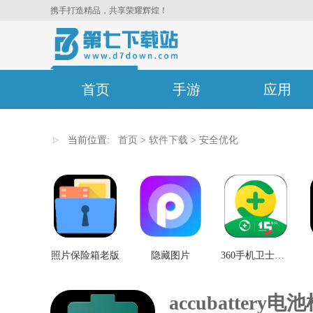
携手打造精品，共享荣耀辉煌！
首页
手游
应用
当前位置:
首页
>
软件下载
>
安全优化
照片保险箱老版
隐藏图片
360手机卫士旧版本5.5.0
accubattery电