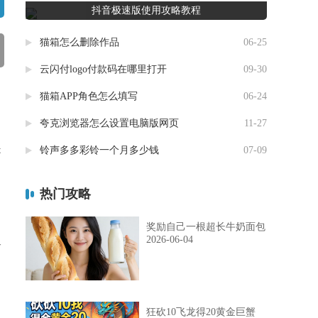
抖音极速版使用攻略教程
猫箱怎么删除作品
06-25
云闪付logo付款码在哪里打开
09-30
猫箱APP角色怎么填写
06-24
夸克浏览器怎么设置电脑版网页
11-27
是
铃声多多彩铃一个月多少钱
07-09
热门攻略
奖励自己一根超长牛奶面包
2026-06-04
命
狂砍10飞龙得20黄金巨蟹