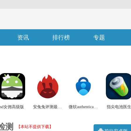
资讯
排行榜
专题
sd女佣高级版
安兔兔评测最新版本
微软authenticator身份验证器
指尖电池医
池检测
【本站不提供下载】